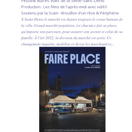
Festival Autres Vues de la Seine-Saint-Denis
Production : Les films de l'après-midi avec vià93
Soutenu par la Scam - Brouillon d'un rêve & Périphérie
À Saint-Denis le marché est depuis toujours le coeur battant de
la ville. Grand marché populaire, ici chacun.e fait sa place,
qu'importe son parcours, pour assurer son avenir et celui de sa
famille. À l'été 2022, la division du marché est actée. Ce
changement inquiète, mobilise et divise les marchand.es...